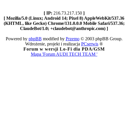
[ IP:
216.73.217.150
]
[ Mozilla/5.0 (Linux; Android 14; Pixel 8) AppleWebKit/537.36
(KHTML, like Gecko) Chrome/131.0.0.0 Mobile Safari/537.36;
ClaudeBot/1.0; +claudebot@anthropic.com) ]
Powered by
phpBB
modified by
Przemo
© 2003 phpBB Group.
Wdrożenie, projekt i realizacja
PCserwis
®
Forum w wersji Lo-Fi dla PDA/GSM
Mapa 'Forum AUDI TECH TEAM '