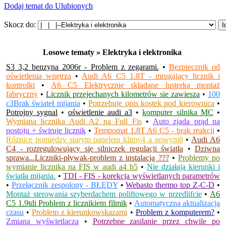
Dodaj temat do Ulubionych
Skocz do:
Losowe tematy » Elektryka i elektronika
S3 3,2 benzyna 2006r - Problem z zegarami.
•
Bezpiecznik od
oświetlenia wnętrza
•
Audi A6 C5 1.8T - mrugający licznik i
kontrolki
•
A6 C5 Elektrycznie składane lusterka montaż
fabryczny
•
Licznik przejechanych kilometrów sie zawiesza
•
100
c3Brak świateł mijania
•
Potrzebuje opis kostek pod kierownica
•
Potrojny sygnal
•
oświetlenie audi a3
•
komputer silnika MC
•
Wymiana licznika Audi A2 na Full Fis
•
Auto zjada prąd na
postoju + świruje licznik
•
Tempomat 1.8T A6 C5 - brak reakcji
•
Różnice pomiędzy starym panelem klimy4 a nowym8
•
Audi A6
C4 - rozregulowujący się silniczek regulacji światła
•
Dziwna
sprawa...Liczniki-pływak-problem z instalacją ???
•
Problemy po
wymianie licznika na FIS w audi a4 b5
•
Nie działają kierunki i
światła mijania.
•
TDI - FIS - korekcja wyświetlanych parametrów
•
Przełącznik zespolony - BŁĘDY
•
Webasto thermo top Z-C-D
•
Montaż sterowania szyberdachem poliftowego w przedlifcie
•
A6
C5 1.9tdi Problem z licznikiem filmik
•
Automatyczna aktualizacja
czasu
•
Problem z kierunkowskazami
•
Problem z komputerem?
•
Zmiana wyświetlacza
•
Potrzebne zasilanie przez chwile po