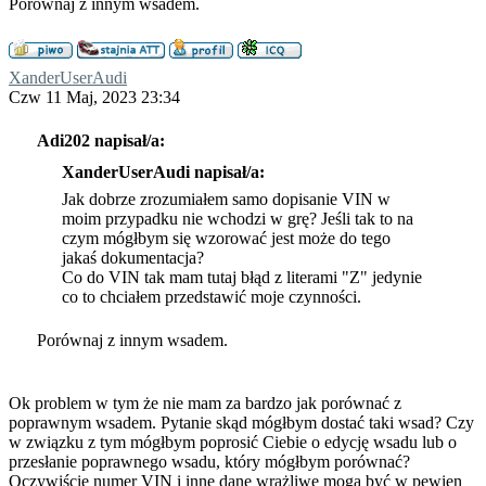
Porównaj z innym wsadem.
XanderUserAudi
Czw 11 Maj, 2023 23:34
Adi202 napisał/a:
XanderUserAudi napisał/a:
Jak dobrze zrozumiałem samo dopisanie VIN w
moim przypadku nie wchodzi w grę? Jeśli tak to na
czym mógłbym się wzorować jest może do tego
jakaś dokumentacja?
Co do VIN tak mam tutaj błąd z literami "Z" jedynie
co to chciałem przedstawić moje czynności.
Porównaj z innym wsadem.
Ok problem w tym że nie mam za bardzo jak porównać z
poprawnym wsadem. Pytanie skąd mógłbym dostać taki wsad? Czy
w związku z tym mógłbym poprosić Ciebie o edycję wsadu lub o
przesłanie poprawnego wsadu, który mógłbym porównać?
Oczywiście numer VIN i inne dane wrażliwe mogą być w pewien