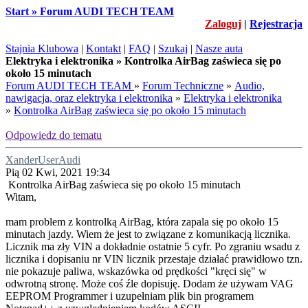
Start » Forum AUDI TECH TEAM
Zaloguj
|
Rejestracja
Stajnia Klubowa
|
Kontakt
|
FAQ
|
Szukaj
|
Nasze auta
Elektryka i elektronika » Kontrolka AirBag zaświeca się po
około 15 minutach
Forum AUDI TECH TEAM
»
Forum Techniczne
»
Audio,
nawigacja, oraz elektryka i elektronika
»
Elektryka i elektronika
»
Kontrolka AirBag zaświeca się po około 15 minutach
Odpowiedz do tematu
XanderUserAudi
Pią 02 Kwi, 2021 19:34
Kontrolka AirBag zaświeca się po około 15 minutach
Witam,
mam problem z kontrolką AirBag, która zapala się po około 15
minutach jazdy. Wiem że jest to związane z komunikacją licznika.
Licznik ma zły VIN a dokładnie ostatnie 5 cyfr. Po zgraniu wsadu z
licznika i dopisaniu nr VIN licznik przestaje działać prawidłowo tzn.
nie pokazuje paliwa, wskazówka od prędkości "kręci się" w
odwrotną stronę. Może coś źle dopisuję. Dodam że używam VAG
EEPROM Programmer i uzupełniam plik bin programem