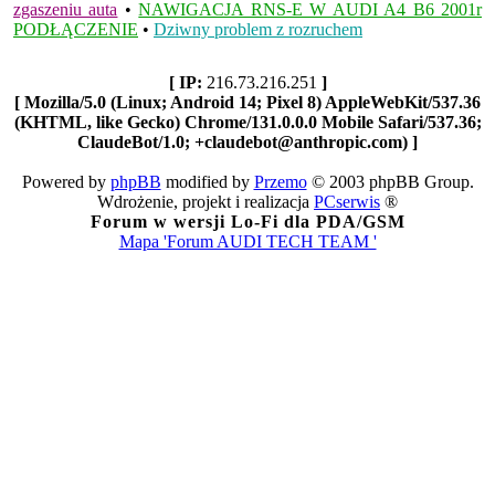
zgaszeniu auta
•
NAWIGACJA RNS-E W AUDI A4 B6 2001r
PODŁĄCZENIE
•
Dziwny problem z rozruchem
[ IP:
216.73.216.251
]
[ Mozilla/5.0 (Linux; Android 14; Pixel 8) AppleWebKit/537.36
(KHTML, like Gecko) Chrome/131.0.0.0 Mobile Safari/537.36;
ClaudeBot/1.0; +claudebot@anthropic.com) ]
Powered by
phpBB
modified by
Przemo
© 2003 phpBB Group.
Wdrożenie, projekt i realizacja
PCserwis
®
Forum w wersji Lo-Fi dla PDA/GSM
Mapa 'Forum AUDI TECH TEAM '