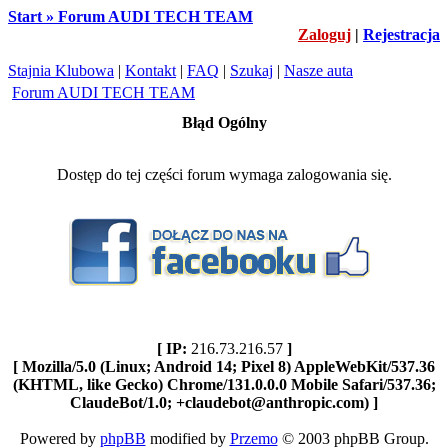
Start » Forum AUDI TECH TEAM
Zaloguj
|
Rejestracja
Stajnia Klubowa
|
Kontakt
|
FAQ
|
Szukaj
|
Nasze auta
Forum AUDI TECH TEAM
Błąd Ogólny
Dostęp do tej części forum wymaga zalogowania się.
[ IP:
216.73.216.57
]
[ Mozilla/5.0 (Linux; Android 14; Pixel 8) AppleWebKit/537.36
(KHTML, like Gecko) Chrome/131.0.0.0 Mobile Safari/537.36;
ClaudeBot/1.0; +claudebot@anthropic.com) ]
Powered by
phpBB
modified by
Przemo
© 2003 phpBB Group.