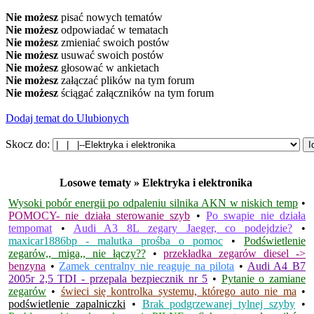
Nie możesz
pisać nowych tematów
Nie możesz
odpowiadać w tematach
Nie możesz
zmieniać swoich postów
Nie możesz
usuwać swoich postów
Nie możesz
głosować w ankietach
Nie możesz
załączać plików na tym forum
Nie możesz
ściągać załączników na tym forum
Dodaj temat do Ulubionych
Skocz do:
Losowe tematy » Elektryka i elektronika
Wysoki pobór energii po odpaleniu silnika AKN w niskich temp
•
POMOCY- nie działa sterowanie szyb
•
Po swapie nie działa
tempomat
•
Audi A3 8L zegary Jaeger, co podejdzie?
•
maxicar1886bp - malutka prośba o pomoc
•
Podświetlenie
zegarów,, miga,, nie łączy??
•
przekładka zegarów diesel ->
benzyna
•
Zamek centralny nie reaguje na pilota
•
Audi A4 B7
2005r 2,5 TDI - przepala bezpiecznik nr 5
•
Pytanie o zamiane
zegarów
•
świeci się kontrolka systemu, którego auto nie ma
•
podświetlenie zapalniczki
•
Brak podgrzewanej tylnej szyby
•