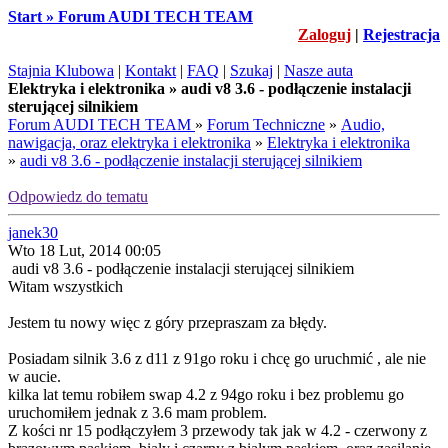
Start » Forum AUDI TECH TEAM
Zaloguj
|
Rejestracja
Stajnia Klubowa
|
Kontakt
|
FAQ
|
Szukaj
|
Nasze auta
Elektryka i elektronika » audi v8 3.6 - podłączenie instalacji
sterującej silnikiem
Forum AUDI TECH TEAM
»
Forum Techniczne
»
Audio,
nawigacja, oraz elektryka i elektronika
»
Elektryka i elektronika
»
audi v8 3.6 - podłączenie instalacji sterującej silnikiem
Odpowiedz do tematu
janek30
Wto 18 Lut, 2014 00:05
audi v8 3.6 - podłączenie instalacji sterującej silnikiem
Witam wszystkich
Jestem tu nowy więc z góry przepraszam za błędy.
Posiadam silnik 3.6 z d11 z 91go roku i chcę go uruchmić , ale nie
w aucie.
kilka lat temu robiłem swap 4.2 z 94go roku i bez problemu go
uruchomiłem jednak z 3.6 mam problem.
Z kości nr 15 podłączyłem 3 przewody tak jak w 4.2 - czerwony z