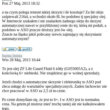
Pon 27 Maj, 2013 18:32
a na czym polega remont takiej skrzyni i ile kosztuje? Za litr oleju
zaśpiewali 216zł, a wchodzi około 8l, bo podobno tj specjalny olej.
W Internecie szukałem i nie znalazłem żadnego oleju do skrzyni
automatycznej nawet w przybliżonej cenie do tej, którą mi podali, a
podobno w ASO jeszcze droższy jest ów olej.
Znacie na śląsku jakiś polecany serwis zajmujący się skrzyniami
automatycznymi?
bunga bunga
Wto 28 Maj, 2013 16:44
To jest olej ZF Life Guard Fluid 6 żółty (G055005A2), a z
końcówką 6+ niebieski. Nie znajdziesz go w wolnej sprzedaży.
Jeżeli chodzi o automatyczne skrzynie i elektronikę to ASO pod
zleca usługę do warsztatów specjalistycznych. Żaden fachowiec nie
chce pracować w ASO za 2,5 zł m-cznie.
Po cenie domyślam się, że jest to 6+. I w ASO jest to normalna
cena. Na getem.pl możesz mieć trochę taniej ale nie kalkulowałem
tego.