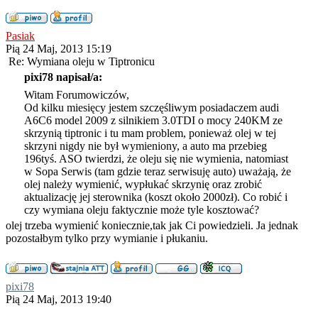
Pasiak
Pią 24 Maj, 2013 15:19
Re: Wymiana oleju w Tiptronicu
pixi78 napisał/a:
Witam Forumowiczów,
Od kilku miesięcy jestem szczęśliwym posiadaczem audi
A6C6 model 2009 z silnikiem 3.0TDI o mocy 240KM ze
skrzynią tiptronic i tu mam problem, ponieważ olej w tej
skrzyni nigdy nie był wymieniony, a auto ma przebieg
196tyś. ASO twierdzi, że oleju się nie wymienia, natomiast
w Sopa Serwis (tam gdzie teraz serwisuję auto) uważają, że
olej należy wymienić, wypłukać skrzynię oraz zrobić
aktualizację jej sterownika (koszt około 2000zł). Co robić i
czy wymiana oleju faktycznie może tyle kosztować?
olej trzeba wymienić koniecznie,tak jak Ci powiedzieli. Ja jednak
pozostałbym tylko przy wymianie i płukaniu.
pixi78
Pią 24 Maj, 2013 19:40