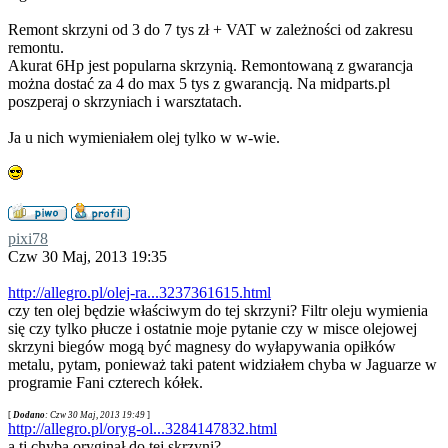
Remont skrzyni od 3 do 7 tys zł + VAT w zależności od zakresu
remontu.
Akurat 6Hp jest popularna skrzynią. Remontowaną z gwarancja
można dostać za 4 do max 5 tys z gwarancją. Na midparts.pl
poszperaj o skrzyniach i warsztatach.
Ja u nich wymieniałem olej tylko w w-wie.
pixi78
Czw 30 Maj, 2013 19:35
http://allegro.pl/olej-ra...3237361615.html
czy ten olej będzie właściwym do tej skrzyni? Filtr oleju wymienia
się czy tylko płucze i ostatnie moje pytanie czy w misce olejowej
skrzyni biegów mogą być magnesy do wyłapywania opiłków
metalu, pytam, ponieważ taki patent widziałem chyba w Jaguarze w
programie Fani czterech kółek.
[
Dodano
: Czw 30 Maj, 2013 19:49
]
http://allegro.pl/oryg-ol...3284147832.html
a tj chyba oryginał do tej skrzyni?