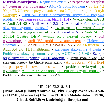
w trybie awaryjnym
•
Regulamin działu
•
Szarpanie na przejściu
z 4 biegu na 5 w trybie auto
•
A6C7 S-tronic Problem
•
S8 D2 4.2
99 preFL Uderzenie przy zmianie z 1 na 2 Tiptronic
•
tiptronik tryb
awaryjny
•
Audi A4 1998r. automatyczna skrzynia 4 biegowa
problem
•
Problem ze skrzynią, błąd 17114
•
Wyciek oleju z ASB
w Audi A4 B8
•
Audi A6 C5 2.5TDI Automat
•
Zakleszczona
dźwignia wyboru przełożeń
•
a4 tiptronic jak wrzucić bieg
neutralny na wyłączonym silnik
•
Automat w A3
•
Audi A6 C5
2,5TDI Quattro DEW, wyciek oleju skrzyni biegów
•
olej
wymieniony
•
audi V8 problem z automatem
•
Holowanie
automatu
•
SKRZYNIA TRYB AWARYJNY
•
V8 3.6 usterka...
•
Audi A4 2,0 TDI multitronic
•
szarpanie skrzyni na 4 biegu
•
Problem ze skrzynią automatyczną w AUDI A4 2.6 v6
•
Szarpie
przy ruszaniu i poniżej 2000 obr-min.
•
Brak komunikacji ze
skrzynią biegów tip 6hp19 rozwiązano
•
A6 C5 Avant V8 5HP24
szarpie przy hamowaniu do zera
•
problem zeskrzynia po
wymianie
•
Audi a6 c5 200 rook problem ze skrzynia pomocy
•
Problem ze skrzynią tiptronic audi A8
[ IP:
216.73.216.48
]
[ Mozilla/5.0 (Linux; Android 14; Pixel 8) AppleWebKit/537.36
(KHTML, like Gecko) Chrome/131.0.0.0 Mobile Safari/537.36;
ClaudeBot/1.0; +claudebot@anthropic.com) ]