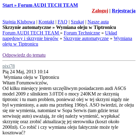
Start » Forum AUDI TECH TEAM
Zaloguj
|
Rejestracja
Stajnia Klubowa
|
Kontakt
|
FAQ
|
Szukaj
|
Nasze auta
Skrzynie automatyczne » Wymiana oleju w Tiptronicu
Forum AUDI TECH TEAM
»
Forum Techniczne
»
Układ
napędowy i skrzynie biegów
»
Skrzynie automatyczne
»
Wymiana
oleju w Tiptronicu
Odpowiedz do tematu
pixi78
Pią 24 Maj, 2013 10:14
Wymiana oleju w Tiptronicu
Witam Forumowiczów,
Od kilku miesięcy jestem szczęśliwym posiadaczem audi A6C6
model 2009 z silnikiem 3.0TDI o mocy 240KM ze skrzynią
tiptronic i tu mam problem, ponieważ olej w tej skrzyni nigdy nie
był wymieniony, a auto ma przebieg 196tyś. ASO twierdzi, że oleju
się nie wymienia, natomiast w Sopa Serwis (tam gdzie teraz
serwisuję auto) uważają, że olej należy wymienić, wypłukać
skrzynię oraz zrobić aktualizację jej sterownika (koszt około
2000zł). Co robić i czy wymiana oleju faktycznie może tyle
kosztować?