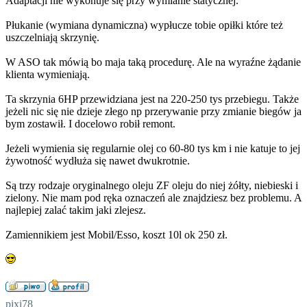
Adaptacji nie wykonuje się przy wymianie statycznej.
Płukanie (wymiana dynamiczna) wypłucze tobie opiłki które też
uszczelniają skrzynię.
W ASO tak mówią bo maja taką procedurę. Ale na wyraźne żądanie
klienta wymieniają.
Ta skrzynia 6HP przewidziana jest na 220-250 tys przebiegu. Także
jeżeli nic się nie dzieje złego np przerywanie przy zmianie biegów ja
bym zostawił. I docelowo robił remont.
Jeżeli wymienia się regularnie olej co 60-80 tys km i nie katuje to jej
żywotność wydłuża się nawet dwukrotnie.
Są trzy rodzaje oryginalnego oleju ZF oleju do niej żółty, niebieski i
zielony. Nie mam pod ręka oznaczeń ale znajdziesz bez problemu. A
najlepiej zalać takim jaki zlejesz.
Zamiennikiem jest Mobil/Esso, koszt 10l ok 250 zł.
pixi78