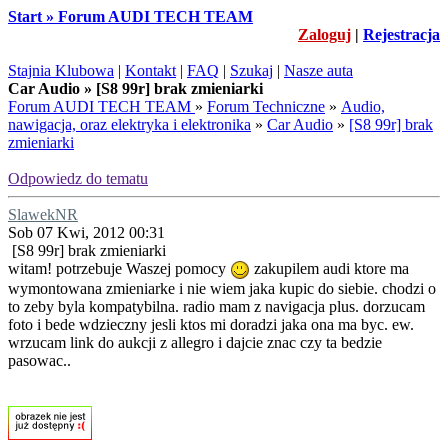
Start » Forum AUDI TECH TEAM
Zaloguj
|
Rejestracja
Stajnia Klubowa
|
Kontakt
|
FAQ
|
Szukaj
|
Nasze auta
Car Audio » [S8 99r] brak zmieniarki
Forum AUDI TECH TEAM
»
Forum Techniczne
»
Audio,
nawigacja, oraz elektryka i elektronika
»
Car Audio
»
[S8 99r] brak
zmieniarki
Odpowiedz do tematu
SlawekNR
Sob 07 Kwi, 2012 00:31
[S8 99r] brak zmieniarki
witam! potrzebuje Waszej pomocy
zakupilem audi ktore ma
wymontowana zmieniarke i nie wiem jaka kupic do siebie. chodzi o
to zeby byla kompatybilna. radio mam z navigacja plus. dorzucam
foto i bede wdzieczny jesli ktos mi doradzi jaka ona ma byc. ew.
wrzucam link do aukcji z allegro i dajcie znac czy ta bedzie
pasowac..