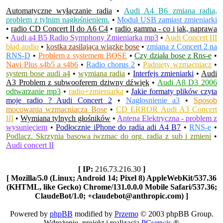
Automatyczne wyłączanie radia
•
Audi A4 B6 zmiana radia,
problem z tylnim nagłośnieniem.
•
Moduł USB zamiast zmieniarki
•
radio CD Concert II do A6 C4
•
radio gamma - co i jak, naprawa
•
Audi a4 B5 Radio Symphony Zmieniarka mp3
•
Audi Concert III
błąd audio
•
kostka zasilająca wiązke bose
•
zmiana z Concert 2 na
RNS-D
•
Problem z systemem BOSE
•
Czy działa bose z Rns-e
•
Navi Plus s4b5 a s4b6
•
Radio chorus 2
•
Padnięty wzmacniacz
•
system bose audi a4
•
wymiana radia
•
Interfejs zmieniarki
•
Audi
A3 Problem z subwooferem dziwny dźwięk
•
Audi A8 D3 2006
odtwarzanie mp3
•
radio+zmieniarka
•
Jakie formaty plików czyta
moje radio ? Audi Concert 2
•
Naglosnienie a3
•
Sposob
mocowania wzmacniacza Bose
•
CD ERROR Audi A3 Concert
III
•
Wymiana tylnych głośników
•
Antena Elektryczna - problem z
wysunięciem
•
Podłocznie iPhone do radia adi A4 B7
•
RNS-e
•
Podlacz. Skrzynia basowa iwzmac do org. radia z sub i zmieni
•
Audi concert II
[ IP:
216.73.216.30
]
[ Mozilla/5.0 (Linux; Android 14; Pixel 8) AppleWebKit/537.36
(KHTML, like Gecko) Chrome/131.0.0.0 Mobile Safari/537.36;
ClaudeBot/1.0; +claudebot@anthropic.com) ]
Powered by
phpBB
modified by
Przemo
© 2003 phpBB Group.
Wdrożenie, projekt i realizacja
PCserwis
®