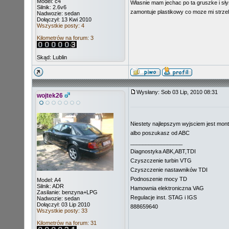
Model: c4
Własnie mam jechac po ta gruszke i słys
Silnik: 2.6v6
zamontuje plastikowy co moze mi strzel
Nadwozie: sedan
Dołączył: 13 Kwi 2010
Wszystkie posty: 4
Kilometrów na forum: 3
Skąd: Lublin
Wysłany: Sob 03 Lip, 2010 08:31
wojtek26
Niestety najlepszym wyjsciem jest mont
albo poszukasz od ABC
_________________
Diagnostyka ABK,ABT,TDI
Czyszczenie turbin VTG
Czyszczenie nastawników TDI
Podnoszenie mocy TD
Model: A4
Silnik: ADR
Hamownia elektroniczna VAG
Zasilanie: benzyna+LPG
Regulacje inst. STAG i IGS
Nadwozie: sedan
Dołączył: 03 Lip 2010
888659640
Wszystkie posty: 33
Kilometrów na forum: 31