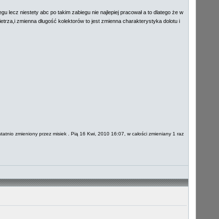
u lecz niestety abc po takim zabiegu nie najlepiej pracował a to dlatego że w
ietrza,i zmienna długość kolektorów to jest zmienna charakterystyka dolotu i
tatnio zmieniony przez misiek . Pią 16 Kwi, 2010 16:07, w całości zmieniany 1 raz