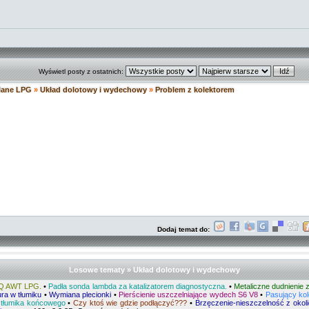
Wyświetl posty z ostatnich:
ilane LPG
»
Układ dolotowy i wydechowy
»
Problem z kolektorem
Dodaj temat do:
Losowe tematy » Układ dolotowy i wydechowy
TQ AWT LPG.
•
Padła sonda lambda za katalizatorem diagnostyczna.
•
Metaliczne dudnienie
ra w tłumiku
•
Wymiana plecionki
•
Pierścienie uszczelniające wydech S6 V8
•
Pasujący ko
 tłumika końcowego
•
Czy ktoś wie gdzie podłączyć???
•
Brzęczenie-nieszczelność z okoli