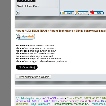
Skąd: Jelenia Góra
Forum AUDI TECH TEAM
»
Forum Techniczne
»
Silniki benzynowe i zas
Nie możesz
pisać nowych tematów
Nie możesz
odpowiadać w tematach
Nie możesz
zmieniać swoich postów
Nie możesz
usuwać swoich postów
Nie możesz
głosować w ankietach
Nie możesz
załączać plików na tym forum
Nie możesz
ściągać załączników na tym forum
3,6 Układ wydechowy
•
A3 8L AGN ssanie
•
Check P0420, P0171. A6 C5 1,8
turbina w A4 B5 B+ LPG AJL 180km
•
zapach benzyny w audi a6 c5 2.4
•
Dziu
kolektorem
•
Błąd katalizatora
•
Pompa powietrza wtórnego SAI
•
regeneracja