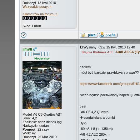
Dołączył: 13 Kwi 2010
Wszystkie posty: 4
Kilometrów na forum: 3
Skąd: Lublin
Wysłany: Czw 15 Kwi, 2010 12:40
jimv8
Audi A6 C6 (Ty
Stajnia Klubowa ATT:
czołem,
mógł byś bardziej przybliżyć sprawe??
_________________
https://www.facebook.com/groups/616
Niech będzie pochwalony napęd Quattro
Jest
-A6 C6 4,2 Quattro
Model: A6 C6 Quattro ABT
-Hyundai elantra combi
Silnik: 4,2
Zasilanie: benz+tlenek lpg
Było-
Nadwozie: sedan
-80 b3 1.8 (+- 135km)
Pomógł:
22 razy
Wiek: 42
-V8 4,2 AEC 280km
Dołączył: 26 Mar 2010