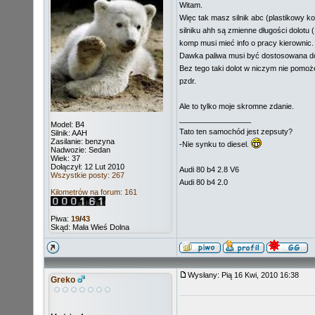
Witam.
Więc tak masz silnik abc (plastikowy ko
silniku ahh są zmienne długości dolotu 
komp musi mieć info o pracy kierownic.
Dawka paliwa musi być dostosowana do 
Bez tego taki dolot w niczym nie pomoże
pzdr.
Ale to tylko moje skromne zdanie.
_________________
Model: B4
Tato ten samochód jest zepsuty?
Silnik: AAH
Zasilanie: benzyna
-Nie synku to diesel.
Nadwozie: Sedan
Wiek: 37
Dołączył: 12 Lut 2010
Audi 80 b4 2.8 V6
Wszystkie posty: 267
Audi 80 b4 2.0
Kilometrów na forum: 161
Piwa:
19
/
43
Skąd: Mała Wieś Dolna
Wysłany: Pią 16 Kwi, 2010 16:38
Greko