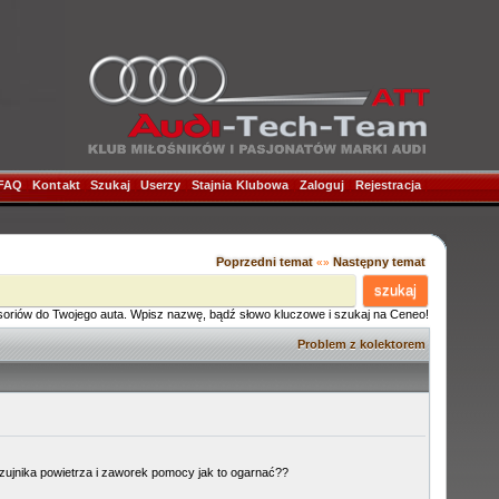
FAQ
|
Kontakt
|
Szukaj
|
Userzy
|
Stajnia Klubowa
|
Zaloguj
|
Rejestracja
|
Poprzedni temat
Następny temat
«»
szukaj
soriów do Twojego auta. Wpisz nazwę, bądź słowo kluczowe i szukaj na Ceneo!
Problem z kolektorem
i czujnika powietrza i zaworek pomocy jak to ogarnać??