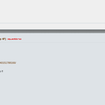
p 4F)
140151788166/
 !!