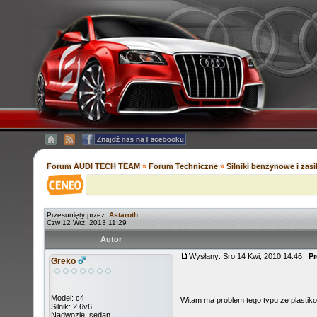
Forum AUDI TECH TEAM
»
Forum Techniczne
»
Silniki benzynowe i zas
Przesunięty przez:
Astaroth
Czw 12 Wrz, 2013 11:29
Autor
Wysłany: Sro 14 Kwi, 2010 14:46
Pr
Greko
Model: c4
Witam ma problem tego typu ze plastikow
Silnik: 2.6v6
Nadwozie: sedan