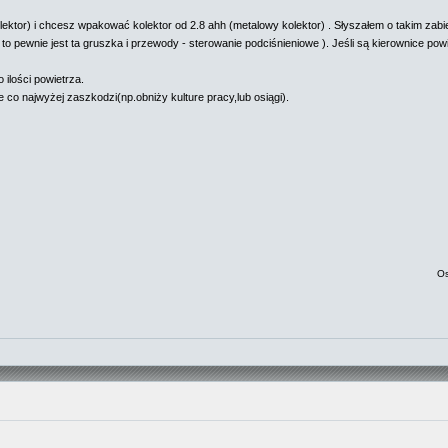
lektor) i chcesz wpakować kolektor od 2.8 ahh (metalowy kolektor) . Słyszałem o takim zabieg
( to pewnie jest ta gruszka i przewody - sterowanie podciśnieniowe ). Jeśli są kierownice pow
ilości powietrza.
 co najwyżej zaszkodzi(np.obniży kulture pracy,lub osiągi).
Os