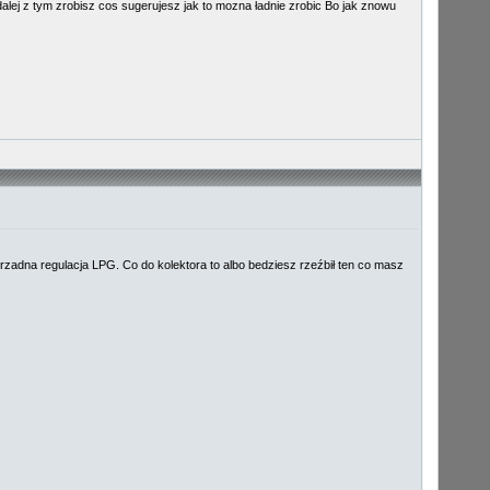
 dalej z tym zrobisz cos sugerujesz jak to mozna ładnie zrobic Bo jak znowu
orzadna regulacja LPG. Co do kolektora to albo bedziesz rzeźbił ten co masz