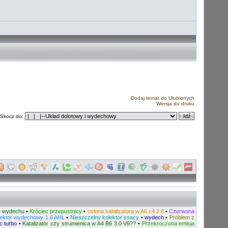
Dodaj temat do Ulubionych
Wersja do druku
Skocz do:
 z wydechu
•
Króciec przepustnicy
•
osłona katalizatora w A6 c4 2.8
•
Czerwona
lektor wydechowy 1.6 AHL
•
Nieszczelny kolektor ssacy
•
wydech
•
Problem z
c turbo
•
Katalizator czy strumienica w A4 B6 3.0 V6??
•
Przekroczona emisja