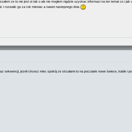
załem ze to nie jest ot tak o ale nie mogłem nigdzie uzyskac informaci na ten temat co i jak
ic i rozwalic go za rok miesiac a nawet nastepnego dnia
az sekwencji, jezeli chcesz miec spokój ze strzałami to na poczatek nowe świece, kable i p