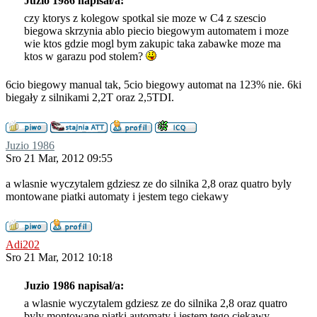
Juzio 1986 napisał/a:
czy ktorys z kolegow spotkal sie moze w C4 z szescio
biegowa skrzynia ablo piecio biegowym automatem i moze
wie ktos gdzie mogl bym zakupic taka zabawke moze ma
ktos w garazu pod stolem?
6cio biegowy manual tak, 5cio biegowy automat na 123% nie. 6ki
biegały z silnikami 2,2T oraz 2,5TDI.
Juzio 1986
Sro 21 Mar, 2012 09:55
a wlasnie wyczytalem gdziesz ze do silnika 2,8 oraz quatro byly
montowane piatki automaty i jestem tego ciekawy
Adi202
Sro 21 Mar, 2012 10:18
Juzio 1986 napisał/a:
a wlasnie wyczytalem gdziesz ze do silnika 2,8 oraz quatro
byly montowane piatki automaty i jestem tego ciekawy