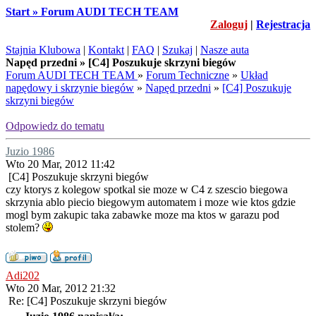
Start » Forum AUDI TECH TEAM
Zaloguj
|
Rejestracja
Stajnia Klubowa
|
Kontakt
|
FAQ
|
Szukaj
|
Nasze auta
Napęd przedni » [C4] Poszukuje skrzyni biegów
Forum AUDI TECH TEAM
»
Forum Techniczne
»
Układ
napędowy i skrzynie biegów
»
Napęd przedni
»
[C4] Poszukuje
skrzyni biegów
Odpowiedz do tematu
Juzio 1986
Wto 20 Mar, 2012 11:42
[C4] Poszukuje skrzyni biegów
czy ktorys z kolegow spotkal sie moze w C4 z szescio biegowa
skrzynia ablo piecio biegowym automatem i moze wie ktos gdzie
mogl bym zakupic taka zabawke moze ma ktos w garazu pod
stolem?
Adi202
Wto 20 Mar, 2012 21:32
Re: [C4] Poszukuje skrzyni biegów