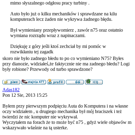
mimo słyszalnego odgłosu pracy turbiny .
Auto było już o kilku mechaników i sprawdzane na kilu
komputerach lecz żaden nie wykrywa żadnego błędu.
Był wymieniany przepływomierz , zawór n75 oraz ostatnio
wymiana rozrządu wraz z napinaczami.
Dziękuję z góry jeśli ktoś zechciał by mi pomóc w
rozwikłaniu tej zagadk
skoro nie było zadnego błedu to po co wymieniano N75? Byłes
przy dianozie, widziałeś,że faktycznie nie ma zadnego błedu? Logi
były robione? Przewody od turbo sprawdzone?
Adas182
Pon 12 Sie, 2013 15:25
Byłem przy pierwszym podpięciu Auta do Komputera i na własne
oczy widziałem , u drugiego mechanika był mój braciszek i też
twierdzi że nic komputer nie wykrywał.
Wyczytałem na forach że to może być n75 , gdyż wiele objawów m
wskazywało właśnie na tą usterke.