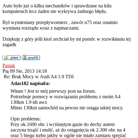
Auto było już o kilku mechaników i sprawdzane na kilu
komputerach lecz żaden nie wykrywa żadnego błędu.
Był wymieniany przepływomierz , zawór n75 oraz ostatnio
wymiana rozrządu wraz z napinaczami.
Dziękuję z góry jeśli ktoś zechciał by mi pomóc w rozwikłaniu tej
zagadk
Pasiak
Pią 09 Sie, 2013 14:18
Re: Brak Mocy w Audi A4 1.9 TDI
Adas182 napisał/a:
Witam ! Jest to mój pierwszy post na forum.
Potrzebuje pomocy w rozwiązaniu problemu z moim A4
130km 1.9 tdi awx
Mimo 130km samochód na pewno nie osiąga takiej mocy.
Opis problemu:
Przy ok.1600 obr. i wciśniętym gazie do dechy autem
zaczyna trząść i mulić, aż do osiągnięcia ok 2.300 obr. na 4
oraz 5 biegu turbo jakby w ogóle nie miało zamiaru sprężać