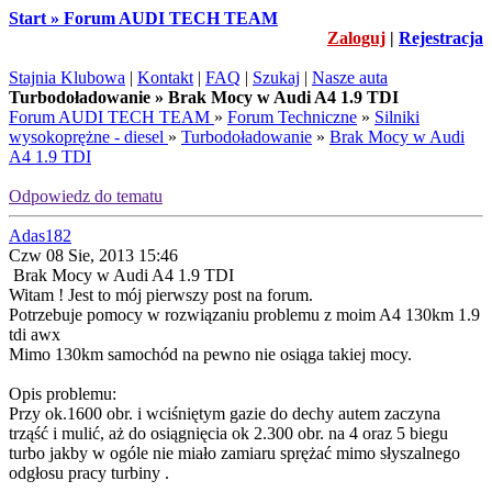
Start » Forum AUDI TECH TEAM
Zaloguj
|
Rejestracja
Stajnia Klubowa
|
Kontakt
|
FAQ
|
Szukaj
|
Nasze auta
Turbodoładowanie » Brak Mocy w Audi A4 1.9 TDI
Forum AUDI TECH TEAM
»
Forum Techniczne
»
Silniki
wysokoprężne - diesel
»
Turbodoładowanie
»
Brak Mocy w Audi
A4 1.9 TDI
Odpowiedz do tematu
Adas182
Czw 08 Sie, 2013 15:46
Brak Mocy w Audi A4 1.9 TDI
Witam ! Jest to mój pierwszy post na forum.
Potrzebuje pomocy w rozwiązaniu problemu z moim A4 130km 1.9
tdi awx
Mimo 130km samochód na pewno nie osiąga takiej mocy.
Opis problemu:
Przy ok.1600 obr. i wciśniętym gazie do dechy autem zaczyna
trząść i mulić, aż do osiągnięcia ok 2.300 obr. na 4 oraz 5 biegu
turbo jakby w ogóle nie miało zamiaru sprężać mimo słyszalnego
odgłosu pracy turbiny .