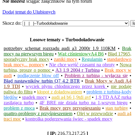
Nie możesz
ściągać załączników na tym forum
Dodaj temat do Ulubionych
Skocz do:
Losowe tematy » Turbodoładowanie
potrzebny schemat rozrządu audi a3 2000r 1.9 110KM
•
Brak
mocy na pierwszym biegu
•
Wąż ciśnieniowyA4 B6
•
Błąd 17965,
sporadyczny brak mocy
•
zaniki mocy
•
Regulamin
•
standardowo
brak mocy... pomocy
•
Nie chce wejść czasami na obroty
•
Nowa
turbina, proszę o pomoc
•
A3 1.9 2004 r Turbina
•
Brak mocy w
audi
•
podłączenie blow off
•
Problem z turbiną - wyłącza się
•
Błąd nastawników turbin Q7 4.2 BTR
•
Brak Mocy w Audi A4
1.9 TDI
•
wyciek plynu chlodniczego przez korek
•
nie podaje
paliwa do filtra
•
kłopot z doładowaniem
•
problem z turbiną-kody
błędów
•
spadek mocy
•
audi a4 b6 1,9tdi avf
•
1,9 TD AAZ rurka
zasilająca turbo
•
4F BRE nie dziala turbo na 1-wszym biegu
•
problem z moca
•
Brak mocy przy przyspieszaniu
•
stan turbiny
•
quattro-problemy z przyśpieszeniem
•
Olej w przewodzie
•
audi a4
traci moc
•
kontrolka podgrzewania świec - spadek mocy
[ IP:
216.73.217.25
]