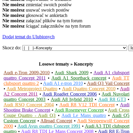
Nie możesz
zmieniać swoich postów
Nie możesz
usuwać swoich postów
Nie możesz
głosować w ankietach
Nie możesz
załączać plików na tym forum
Nie możesz
ściągać załączników na tym forum
Dodaj temat do Ulubionych
Skocz do:
Losowe tematy » Koncepty
Audi e-Tron 2009-2010
•
Audi Shark 2009
•
Audi A1 clubsport
quattro Concept 2011
•
Audi A1 Sportback concept
•
Audi TT
clubsport quattro 2
•
Audi A1 e-tron 2010
•
Audi Q3 Vail Concept
•
Audi Metroproject Quattro
•
Audi Quattro Concept 2010
•
Audi
A2 Concept 2011
•
Audi Roadjet Concept 2006
•
Audi Nuvolari
quattro Concept 2003
•
Audi A8 hybrid 2010
•
Audi R8 GT3
•
Audi RSQ Concept 2004
•
Audi R8 V12 TDI Concept
•
Audi
Shooting Brake Concept
•
Audi Rosemeyer Concept
•
Audi Cross
Coupe Quattro - Audi Q3
•
Audi Le Mans quattro
•
Audi Q5
Custom Concept
•
Allroad Concept
•
Audi Steppenwolf Concept
2000
•
Audi Avus quattro Concept 1991
•
Audi A3 TDI clubsport
quattro
•
Audi R8 TDI Le Mans Concept 2008
•
Audi R8 E-Tron