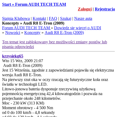
Start » Forum AUDI TECH TEAM
Zaloguj
|
Rejestracja
Stajnia Klubowa
|
Kontakt
|
FAQ
|
Szukaj
|
Nasze auta
Koncepty » Audi R8 E-Tron (2009)
Forum AUDI TECH TEAM
»
Dowiedz się więcej o AUDI
»
Nowości
»
Koncepty
»
Audi R8 E-Tron (2009)
Ten temat jest zablokowany bez możliwości zmiany postów lub
pisania odpowiedzi
krzysiekg65
Wto 15 Wrz, 2009 21:07
Audi R8 E-Tron (2009)
Jest 15 Września, zgodnie z zapowiedziami pojawiła się elektryczna
wersja Audi R8 E-Tron.
Na pierwszy rzut oka w oczy rzucają się futurystyczne koła oraz
światła w technologii LED.
Litowo-jonowa bateria dysponuje rzeczywistą użytkową
pojemnością energetyczną 42,4 kilowatogodzin i pozwala na
przejechanie około 248 kilometrów.
Moc - 230 kW (313 KM)
Moment obrotowy - 4 500 Nm
od 0 do 100 km/h - 4,8 sekundy