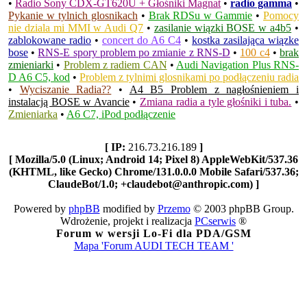
•
Radio Sony CDX-GT620U + Głośniki Magnat
•
radio gamma
•
Pykanie w tylnich glosnikach
•
Brak RDSu w Gammie
•
Pomocy
nie dziala mi MMI w Audi Q7
•
zasilanie wiązki BOSE w a4b5
•
zablokowane radio
•
concert do A6 C4
•
kostka zasilająca wiązke
bose
•
RNS-E spory problem po zmianie z RNS-D
•
100 c4
•
brak
zmieniarki
•
Problem z radiem CAN
•
Audi Navigation Plus RNS-
D A6 C5, kod
•
Problem z tylnimi glosnikami po podłączeniu radia
•
Wyciszanie Radia??
•
A4 B5 Problem z nagłośnieniem i
instalacją BOSE w Avancie
•
Zmiana radia a tyle głośniki i tuba.
•
Zmieniarka
•
A6 C7, iPod podłączenie
[ IP:
216.73.216.189
]
[ Mozilla/5.0 (Linux; Android 14; Pixel 8) AppleWebKit/537.36
(KHTML, like Gecko) Chrome/131.0.0.0 Mobile Safari/537.36;
ClaudeBot/1.0; +claudebot@anthropic.com) ]
Powered by
phpBB
modified by
Przemo
© 2003 phpBB Group.
Wdrożenie, projekt i realizacja
PCserwis
®
Forum w wersji Lo-Fi dla PDA/GSM
Mapa 'Forum AUDI TECH TEAM '