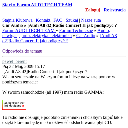
Start » Forum AUDI TECH TEAM
Zaloguj
|
Rejestracja
Stajnia Klubowa
|
Kontakt
|
FAQ
|
Szukaj
|
Nasze auta
Car Audio » [Audi A8 d2]Radio Concert II jak podłączyć ?
Forum AUDI TECH TEAM
»
Forum Techniczne
»
Audio,
nawigacja, oraz elektryka i elektronika
»
Car Audio
»
[Audi A8
d2]Radio Concert II jak podłączyć ?
Odpowiedz do tematu
pawel_berent
Pią 22 Maj, 2009 15:17
[Audi A8 d2]Radio Concert II jak podłączyć ?
Witam serdecznie na Waszym forum i liczę na waszą pomoc w
poniższym temacie:
W swoim samochodzie (a8 1997) mam radio GAMMA:
To radio nie obsługuje podobno zmieniarki i chciałbym kupić takie
dzięki któremu będę miał możliwość odsłuchiwania płyt CD.