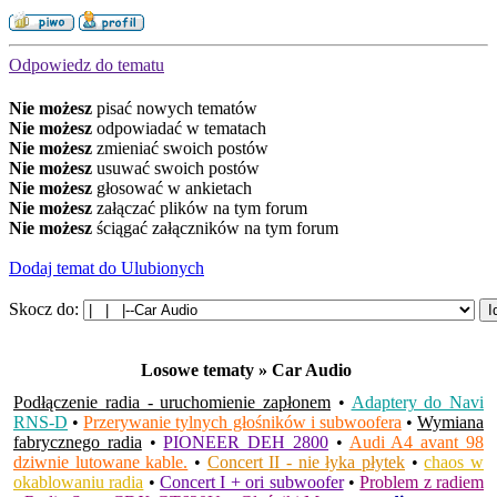
Odpowiedz do tematu
Nie możesz
pisać nowych tematów
Nie możesz
odpowiadać w tematach
Nie możesz
zmieniać swoich postów
Nie możesz
usuwać swoich postów
Nie możesz
głosować w ankietach
Nie możesz
załączać plików na tym forum
Nie możesz
ściągać załączników na tym forum
Dodaj temat do Ulubionych
Skocz do:
Losowe tematy » Car Audio
Podłączenie radia - uruchomienie zapłonem
•
Adaptery do Navi
RNS-D
•
Przerywanie tylnych głośników i subwoofera
•
Wymiana
fabrycznego radia
•
PIONEER DEH 2800
•
Audi A4 avant 98
dziwnie lutowane kable.
•
Concert II - nie łyka płytek
•
chaos w
okablowaniu radia
•
Concert I + ori subwoofer
•
Problem z radiem