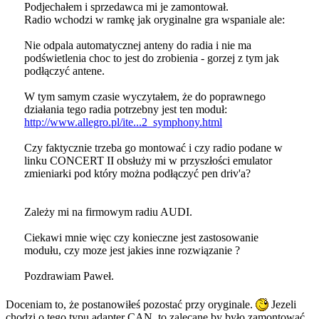
Podjechałem i sprzedawca mi je zamontował.
Radio wchodzi w ramkę jak oryginalne gra wspaniale ale:
Nie odpala automatycznej anteny do radia i nie ma
podświetlenia choc to jest do zrobienia - gorzej z tym jak
podłączyć antene.
W tym samym czasie wyczytałem, że do poprawnego
działania tego radia potrzebny jest ten moduł:
http://www.allegro.pl/ite...2_symphony.html
Czy faktycznie trzeba go montować i czy radio podane w
linku CONCERT II obsłuży mi w przyszłości emulator
zmieniarki pod który można podłączyć pen driv'a?
Zależy mi na firmowym radiu AUDI.
Ciekawi mnie więc czy konieczne jest zastosowanie
modułu, czy moze jest jakies inne rozwiązanie ?
Pozdrawiam Paweł.
Doceniam to, że postanowiłeś pozostać przy oryginale.
Jezeli
chodzi o tego typu adapter CAN, to zalecane by było zamontować