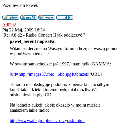
Pozdrawiam Paweł.
Adi202
Pią 22 Maj, 2009 16:34
Re: A8 d2 - Radio Concert II jak podłączyć ?
pawel_berent napisał/a:
Witam serdecznie na Waszym forum i liczę na waszą pomoc
w poniższym temacie:
W swoim samochodzie (a8 1997) mam radio GAMMA:
[url=http://images37.foto...6bb.jpg]Obrazek
[/URL]
To radio nie obsługuje podobno zmieniarki i chciałbym
kupić takie dzięki któremu będę miał możliwość
odsłuchiwania płyt CD.
Na jednej z aukcji jak się okazało w moim mieście
znalazłem takie radio:
http://www.allegro.pl/ite..._przyciski.html