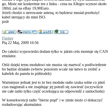
go. Może nie konkretnie ten z linku - cena na Allegro wynosi około
180zł, zaś na eBay 19,90Euro.
Jeżeli chodzi o sterowanie anteną, to będziesz musiał przełożyć
kabel sterujący do mini ISO.
pzdr
Flasher
Pią 22 Maj, 2009 16:56
Do całości wypowiedzi dodam tylko w jakim celu montuje się CAN
emulator.
Otóż dzięki temu modułowi nie musisz się martwić o podświetlenie
bo będzie działało (wbrew pozorom wcale nie łatwo to zrobić a
kabelek do panela to półśrodek)
Ważniejsze jednak jest to że bez modułu radio szuka sobie co jakiś
czas magistrali a nie znajdując jej potrafi się zawiesić (oczywiście
nie całe radio tylko część oczekująca na odpowiedź z samochodu)
W konsekwencji radio "bierze prąd" i w zimie może ci dokuczyć
rozładowując akumulator.