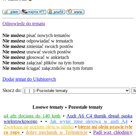
Odpowiedz do tematu
Nie możesz
pisać nowych tematów
Nie możesz
odpowiadać w tematach
Nie możesz
zmieniać swoich postów
Nie możesz
usuwać swoich postów
Nie możesz
głosować w ankietach
Nie możesz
załączać plików na tym forum
Nie możesz
ściągać załączników na tym forum
Dodaj temat do Ulubionych
Skocz do:
Losowe tematy » Pozostałe tematy
a4 afn dociaga do 140 kmh
•
Audi A6 C4 tłumik drgań paska
wielorowkowego
•
•
Jak wyjac mise olejową w audi A4
•
Zwiększa się poziom oleju w silniku
•
bierze mi oleju prawie tyle
co ropy
•
dobry mechanik w Trójmieście
•
Padł wąż chłodnicy