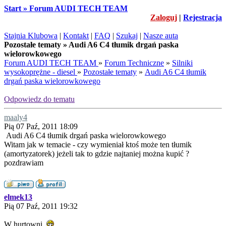
Start » Forum AUDI TECH TEAM
Zaloguj
|
Rejestracja
Stajnia Klubowa
|
Kontakt
|
FAQ
|
Szukaj
|
Nasze auta
Pozostałe tematy » Audi A6 C4 tłumik drgań paska
wielorowkowego
Forum AUDI TECH TEAM
»
Forum Techniczne
»
Silniki
wysokoprężne - diesel
»
Pozostałe tematy
»
Audi A6 C4 tłumik
drgań paska wielorowkowego
Odpowiedz do tematu
maaly4
Pią 07 Paź, 2011 18:09
Audi A6 C4 tłumik drgań paska wielorowkowego
Witam jak w temacie - czy wymieniał ktoś może ten tłumik
(amortyzatorek) jeżeli tak to gdzie najtaniej można kupić ?
pozdrawiam
elmek13
Pią 07 Paź, 2011 19:32
W hurtowni.