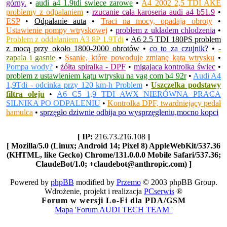
górny.
•
audi a4 1.9tdi swiece zarowe
•
A4 2002 2,5 TDI AKE
problemy z odpalaniem
•
rzucanie cała karoseria audi a4 b51.9
•
ESP
•
Odpalanie auta
•
Traci na mocy, opadają obroty
•
Ustawienie pompy wtryskowej
•
problem z układem chłodzenia
•
Problem z oddalaniem A3 8P 1.9Tdi
•
A6 2.5 TDI 180PS problem
z mocą przy około 1800-2000 obrotów
•
co to za czujnik?
•
-
zapala i gasnie
•
Ssanie, które powoduje zmianę kąta wtrysku
•
Pompa wody?
•
żółta spiralka - DPF
•
migajaca kontrolka świec
•
problem z ustawieniem kątu wtrysku na vag com b4 92r
•
Audi A4
1,9Tdi - odcinka przy 120 km-h Problem
•
Uszczelka podstawy
filtra oleju
•
A6 C5 1,9 TDI AWX NIERÓWNA PRACA
SILNIKA PO ODPALENIU
•
Kontrolka DPF, twardniejący pedał
hamulca
•
sprzęgło dziwnie odbija po wysprzęgleniu,mocno kopci
[ IP:
216.73.216.108
]
[ Mozilla/5.0 (Linux; Android 14; Pixel 8) AppleWebKit/537.36
(KHTML, like Gecko) Chrome/131.0.0.0 Mobile Safari/537.36;
ClaudeBot/1.0; +claudebot@anthropic.com) ]
Powered by
phpBB
modified by
Przemo
© 2003 phpBB Group.
Wdrożenie, projekt i realizacja
PCserwis
®
Forum w wersji Lo-Fi dla PDA/GSM
Mapa 'Forum AUDI TECH TEAM '