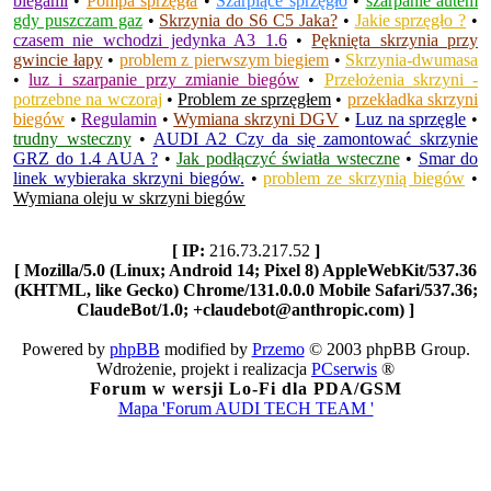
biegami
•
Pompa sprzęgła
•
Szarpiące sprzęgło
•
szarpanie autem
gdy puszczam gaz
•
Skrzynia do S6 C5 Jaka?
•
Jakie sprzęgło ?
•
czasem nie wchodzi jedynka A3 1.6
•
Pęknięta skrzynia przy
gwincie łapy
•
problem z pierwszym biegiem
•
Skrzynia-dwumasa
•
luz i szarpanie przy zmianie biegów
•
Przełożenia skrzyni -
potrzebne na wczoraj
•
Problem ze sprzęgłem
•
przekładka skrzyni
biegów
•
Regulamin
•
Wymiana skrzyni DGV
•
Luz na sprzęgle
•
trudny wsteczny
•
AUDI A2 Czy da się zamontować skrzynie
GRZ do 1.4 AUA ?
•
Jak podłączyć światła wsteczne
•
Smar do
linek wybieraka skrzyni biegów.
•
problem ze skrzynią biegów
•
Wymiana oleju w skrzyni biegów
[ IP:
216.73.217.52
]
[ Mozilla/5.0 (Linux; Android 14; Pixel 8) AppleWebKit/537.36
(KHTML, like Gecko) Chrome/131.0.0.0 Mobile Safari/537.36;
ClaudeBot/1.0; +claudebot@anthropic.com) ]
Powered by
phpBB
modified by
Przemo
© 2003 phpBB Group.
Wdrożenie, projekt i realizacja
PCserwis
®
Forum w wersji Lo-Fi dla PDA/GSM
Mapa 'Forum AUDI TECH TEAM '