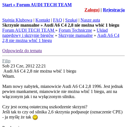
Start » Forum AUDI TECH TEAM
Zaloguj
|
Rejestracja
Stajnia Klubowa
|
Kontakt
|
FAQ
|
Szukaj
|
Nasze auta
Skrzynie manualne » Audi A6 C4 2,8 nie można wbić 1 biegu
Forum AUDI TECH TEAM
»
Forum Techniczne
»
Układ
napędowy i skrzynie biegów
»
Skrzynie manualne
»
Audi A6 C4
2,8 nie można wbić 1 biegu
Odpowiedz do tematu
Filip
Sob 23 Cze, 2012 22:21
Audi A6 C4 2,8 nie można wbić 1 biegu
Witam.
Mam nowy nabytek, mianowicie Audi A6 C4 2,8 1996. Jest jednak
pewien mankament, mianowicie nie można wbić 1 biegu, ani na
włączonym jak i na wyłączonym silniku.
Czy jest oceną ostateczną uszkodzenie skrzyni?
Jeśli tak to czy od silnika 2,6 skrzynia podpasuje (oznaczenie CPE)
- ja myślę że tak