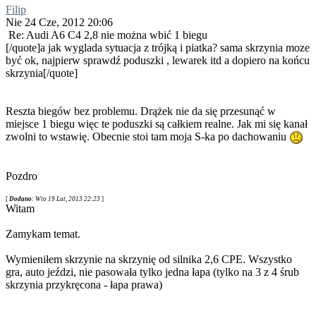
Filip
Nie 24 Cze, 2012 20:06
Re: Audi A6 C4 2,8 nie można wbić 1 biegu
[/quote]a jak wyglada sytuacja z trójką i piatka? sama skrzynia moze
być ok, najpierw sprawdź poduszki , lewarek itd a dopiero na końcu
skrzynia[/quote]
Reszta biegów bez problemu. Drążek nie da się przesunąć w
miejsce 1 biegu więc te poduszki są całkiem realne. Jak mi się kanał
zwolni to wstawię. Obecnie stoi tam moja S-ka po dachowaniu
Pozdro
[
Dodano
: Wto 19 Lut, 2013 22:23
]
Witam
Zamykam temat.
Wymieniłem skrzynie na skrzynię od silnika 2,6 CPE. Wszystko
gra, auto jeździ, nie pasowała tylko jedna łapa (tylko na 3 z 4 śrub
skrzynia przykręcona - łapa prawa)