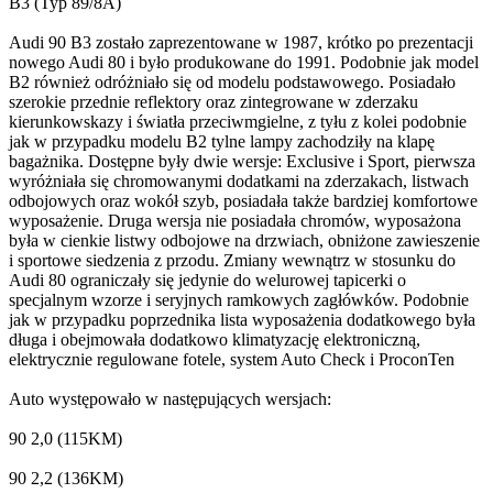
B3 (Typ 89/8A)
Audi 90 B3 zostało zaprezentowane w 1987, krótko po prezentacji
nowego Audi 80 i było produkowane do 1991. Podobnie jak model
B2 również odróżniało się od modelu podstawowego. Posiadało
szerokie przednie reflektory oraz zintegrowane w zderzaku
kierunkowskazy i światła przeciwmgielne, z tyłu z kolei podobnie
jak w przypadku modelu B2 tylne lampy zachodziły na klapę
bagażnika. Dostępne były dwie wersje: Exclusive i Sport, pierwsza
wyróżniała się chromowanymi dodatkami na zderzakach, listwach
odbojowych oraz wokół szyb, posiadała także bardziej komfortowe
wyposażenie. Druga wersja nie posiadała chromów, wyposażona
była w cienkie listwy odbojowe na drzwiach, obniżone zawieszenie
i sportowe siedzenia z przodu. Zmiany wewnątrz w stosunku do
Audi 80 ograniczały się jedynie do welurowej tapicerki o
specjalnym wzorze i seryjnych ramkowych zagłówków. Podobnie
jak w przypadku poprzednika lista wyposażenia dodatkowego była
długa i obejmowała dodatkowo klimatyzację elektroniczną,
elektrycznie regulowane fotele, system Auto Check i ProconTen
Auto występowało w następujących wersjach:
90 2,0 (115KM)
90 2,2 (136KM)