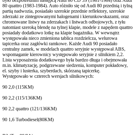
było bezpośrednim następcą Audi 80 CD 5S (1981-1984) oraz Audi
80 quattro (1983-1984). Auto różniło się od Audi 80 przednią i tylną
partią nadwozia, posiadało szerokie przednie reflektory, szerokie
zderzaki ze zintegrowanymi halogenami i kierunkowskazami, oraz
chromowane listwy na zderzakach i listwach odbojowych, z tyłu
natomiast szeroką blendę na tylnej klapie, modele z napędem quattro
posiadały dodatkowo lotkę na klapie bagażnika. W wewnątrz
występowała nieco zmieniona tablica rozdzielcza, welurowa
tapicerka oraz zagłówki ramkowe. Każde Audi 90 posiadało
centralny zamek, w modelach quattro seryjnie występował ABS,
wspomaganie kierownicy występowało seryjnie z silnikiem 2,2.
Lista wyposażenia dodatkowego była bardzo długa i obejmowała
m.in. klimatyzację, podgrzewane siedzenia, komputer pokładowy,
el. szyby i lusterka, szyberdach, skórzaną tapicerkę.
Występowało w czterech wersjach silnikowych:
90 2,0 (115KM)
90 2,2 (115/136KM)
90 2,2 quattro (121/136KM)
90 1,6 Turbodiesel(80KM)