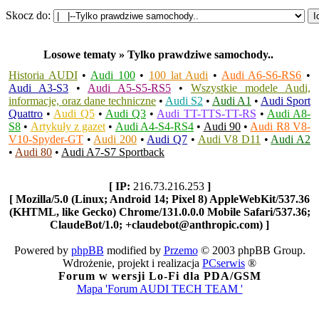
Skocz do:
Losowe tematy » Tylko prawdziwe samochody..
Historia AUDI
•
Audi 100
•
100 lat Audi
•
Audi A6-S6-RS6
•
Audi A3-S3
•
Audi A5-S5-RS5
•
Wszystkie modele Audi,
informacje, oraz dane techniczne
•
Audi S2
•
Audi A1
•
Audi Sport
Quattro
•
Audi Q5
•
Audi Q3
•
Audi TT-TTS-TT-RS
•
Audi A8-
S8
•
Artykuły z gazet
•
Audi A4-S4-RS4
•
Audi 90
•
Audi R8 V8-
V10-Spyder-GT
•
Audi 200
•
Audi Q7
•
Audi V8 D11
•
Audi A2
•
Audi 80
•
Audi A7-S7 Sportback
[ IP:
216.73.216.253
]
[ Mozilla/5.0 (Linux; Android 14; Pixel 8) AppleWebKit/537.36
(KHTML, like Gecko) Chrome/131.0.0.0 Mobile Safari/537.36;
ClaudeBot/1.0; +claudebot@anthropic.com) ]
Powered by
phpBB
modified by
Przemo
© 2003 phpBB Group.
Wdrożenie, projekt i realizacja
PCserwis
®
Forum w wersji Lo-Fi dla PDA/GSM
Mapa 'Forum AUDI TECH TEAM '