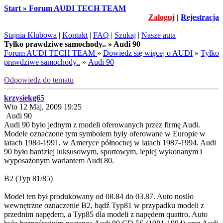
Start » Forum AUDI TECH TEAM
Zaloguj
|
Rejestracja
Stajnia Klubowa
|
Kontakt
|
FAQ
|
Szukaj
|
Nasze auta
Tylko prawdziwe samochody.. » Audi 90
Forum AUDI TECH TEAM
»
Dowiedz się więcej o AUDI
»
Tylko
prawdziwe samochody..
»
Audi 90
Odpowiedz do tematu
krzysiekg65
Wto 12 Maj, 2009 19:25
Audi 90
Audi 90 było jednym z modeli oferowanych przez firmę Audi.
Modele oznaczone tym symbolem były oferowane w Europie w
latach 1984-1991, w Ameryce północnej w latach 1987-1994. Audi
90 było bardziej luksusowym, sportowym, lepiej wykonanym i
wyposażonym wariantem Audi 80.
B2 (Typ 81/85)
Model ten był produkowany od 08.84 do 03.87. Auto nosiło
wewnętrzne oznaczenie B2, bądź Typ81 w przypadku modeli z
przednim napędem, a Typ85 dla modeli z napędem quattro. Auto