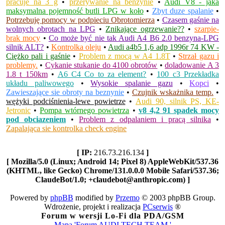
pracuje na 3 g
•
przerywanie na benzynie
•
Audi V8 - jaka
maksymalna pojemność butli LPG w koło
•
Zbyt duze spalanie
•
Potrzebuję pomocy w podpieciu Obrotomierza
•
Czasem gaśnie na
wolnych obrotach na LPG
•
Znikające ogrzewanie??
•
szarpie-
brak mocy
•
Co może być nie tak Audi A4 B6 2.0 benzyna-LPG
silnik ALT?
•
Kontrolka oleju
•
Audi a4b5 1,6 adp 1996r 74 KW -
Ciężko pali i gaśnie
•
Problem z mocą w A4 1.8T
•
Strzał gazu i
problemy.
•
Cykanie stukanie do 4100 obrotów
•
doladowanie A 3
1.8 t 150km
•
A6 C4 Co to za element?
•
100 c3 Przekładka
układu paliwowego
•
Wysokie spalanie gazu
•
Kopci
•
Zawieszające sie obroty na beznynie
•
Czujnik wskażnika temp.
•
wężyki podciśnienia-lewe powietrze
•
Audi 90, silnik PS, KE-
Jetronic
•
Pompa wtórnego powietrza
•
v8 4,2 91 spadek mocy
pod obciazeniem
•
Problem z odpalaniem i pracą silnika
•
Zapalająca sie kontrolka check engine
[ IP:
216.73.216.134
]
[ Mozilla/5.0 (Linux; Android 14; Pixel 8) AppleWebKit/537.36
(KHTML, like Gecko) Chrome/131.0.0.0 Mobile Safari/537.36;
ClaudeBot/1.0; +claudebot@anthropic.com) ]
Powered by
phpBB
modified by
Przemo
© 2003 phpBB Group.
Wdrożenie, projekt i realizacja
PCserwis
®
Forum w wersji Lo-Fi dla PDA/GSM
Mapa 'Forum AUDI TECH TEAM '