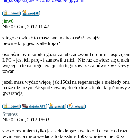
http://zapodaj.net/4753bd699a39c.jpg.html
jimv8
Nie 02 Gru, 2012 11:42
z tego co widać to masz pneumatyka rg92 bodajże.
pewnie kupujesz z alledrogo?
osobiście bym kupił u gaziarza lub zadzwonił do firm s osprzętem
LPG - jest ich parę - i zamówił u nich. Nie raz dowiesz się u nich
więcej na temat regeneracji i do tego zawsze zamówisz właściwy
towar.
jeżeli masz wydać więcej jak 150zł na regeneracje a niekiedy ona
może nie przynieść spodziewanych efektów - lepiej kupić nowy z
gwarancją.
Stratoss
Nie 02 Gru, 2012 15:03
spoko rozumiem tylko jak jade do gaziarza to oni chca je od razu
wymienic a nie sprzedac a to kosztuje 150zł w góre a nie 50 za