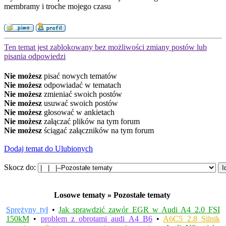
membramy i troche mojego czasu
Ten temat jest zablokowany bez możliwości zmiany postów lub
pisania odpowiedzi
Nie możesz
pisać nowych tematów
Nie możesz
odpowiadać w tematach
Nie możesz
zmieniać swoich postów
Nie możesz
usuwać swoich postów
Nie możesz
głosować w ankietach
Nie możesz
załączać plików na tym forum
Nie możesz
ściągać załączników na tym forum
Dodaj temat do Ulubionych
Skocz do:
Losowe tematy » Pozostałe tematy
Sprężyny tył
•
Jak sprawdzić zawór EGR w Audi A4 2.0 FSI
150kM
•
problem z obrotami audi A4 B6
•
A6C5 2.8 Silnik