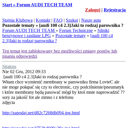
Start » Forum AUDI TECH TEAM
Zaloguj
|
Rejestracja
Stajnia Klubowa
|
Kontakt
|
FAQ
|
Szukaj
|
Nasze auta
Pozostałe tematy » [audi 100 c4 2.3]Jaki to rodzaj parownika ?
Forum AUDI TECH TEAM
»
Forum Techniczne
»
Silniki
benzynowe i zasilane LPG
»
Pozostałe tematy
»
[audi 100 c4
2.3]Jaki to rodzaj parownika ?
Ten temat jest zablokowany bez możliwości zmiany postów lub
pisania odpowiedzi
Stratoss
Nie 02 Gru, 2012 09:33
[audi 100 c4 2.3]Jaki to rodzaj parownika ?
Witam chce wymienić membrany w parowniku firma LovteC ale
nie moge połapać się czy to electronic, czy podciśnienie/pneumatyk
i które membrany będą pasować mógł by ktoś mnie naprowadzić ??
sory za jakość fot ale zimno i z telefonu
zdjęcia
http://zapodaj.net/d82c7268db094.jpg.html