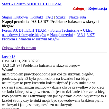
Start » Forum AUDI TECH TEAM
Zaloguj
|
Rejestracja
Stajnia Klubowa
|
Kontakt
|
FAQ
|
Szukaj
|
Nasze auta
Napęd przedni » [A3 1,8 '97] Problem z hałasem w skrzyni
biegów
Forum AUDI TECH TEAM
»
Forum Techniczne
»
Układ
napędowy i skrzynie biegów
»
Napęd przedni
»
[A3 1,8 '97]
Problem z hałasem w skrzyni biegów
Odpowiedz do tematu
krecik13
Czw 14 Lis, 2013 07:20
[A3 1,8 '97] Problem z hałasem w skrzyni biegów
Witam!
mam problem prawdopodobnie jest coś ze skrzynią biegów,
poniewaz gdy a3 byla podniesiona na lewarku i na biegu
neutralnym to przy kreceniu kolem słychać jakies stukanie w
skrzyni ( mechanizm róznicowy działa chyba prawidłowo bo kreci
sie koło które jest w powietrzu, ale jest to dzialanie takie ze na biegu
kolo porusza sie i zatrzymuje tak jak by dzialalo esp i wystepuje to z
kazdej strony)czy te stuki mogą być spowodowane brakiem płynu
w skrzyni i jaki jest margines luzu na skrzyni;