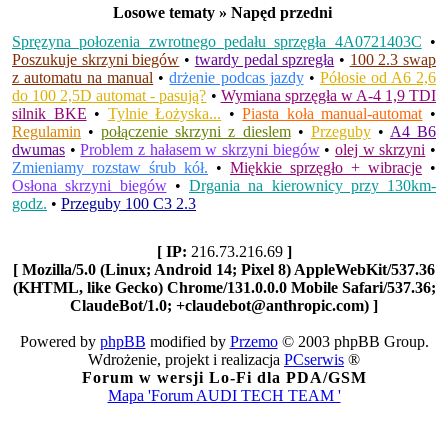
Losowe tematy » Napęd przedni
Spręzyna połozenia zwrotnego pedału sprzęgła 4A0721403C
•
Poszukuje skrzyni biegów
•
twardy pedal spzregła
•
100 2.3 swap
z automatu na manual
•
drżenie podcas jazdy
•
Półosie od A6 2,6
do 100 2,5D automat - pasują?
•
Wymiana sprzęgła w A-4 1,9 TDI
silnik BKE
•
Tylnie Łożyska...
•
Piasta koła manual-automat
•
Regulamin
•
połączenie skrzyni z dieslem
•
Przeguby
•
A4 B6
dwumas
•
Problem z hałasem w skrzyni biegów
•
olej w skrzyni
•
Zmieniamy rozstaw śrub kół.
•
Miękkie sprzęgło + wibracje
•
Osłona skrzyni biegów
•
Drgania na kierownicy przy 130km-
godz.
•
Przeguby 100 C3 2.3
[ IP:
216.73.216.69
]
[ Mozilla/5.0 (Linux; Android 14; Pixel 8) AppleWebKit/537.36
(KHTML, like Gecko) Chrome/131.0.0.0 Mobile Safari/537.36;
ClaudeBot/1.0; +claudebot@anthropic.com) ]
Powered by
phpBB
modified by
Przemo
© 2003 phpBB Group.
Wdrożenie, projekt i realizacja
PCserwis
®
Forum w wersji Lo-Fi dla PDA/GSM
Mapa 'Forum AUDI TECH TEAM '